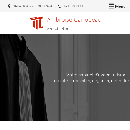
Menu
16 Rue Barbezière 79000 Niort
06.17.29.21.11
Ambroise Garlopeau
Avocat - Niort
Votre cabinet d'avocat à Niort :
écouter, conseiller, négocier, défendre