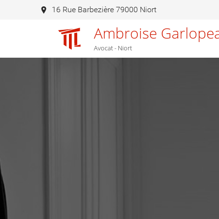
16 Rue Barbezière 79000 Niort
Ambroise Garlope
Avocat - Niort