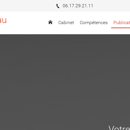
06.17.29.21.11
au
Cabinet
Compétences
Publica
Votre