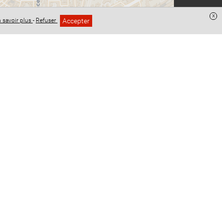
x
Accepter
 savoir plus
-
Refuser
Leaflet
| ©
OpenStreetMap
contributeurs ©
CARTO
identialité
Conditions Générales de Vente
Mentions légales