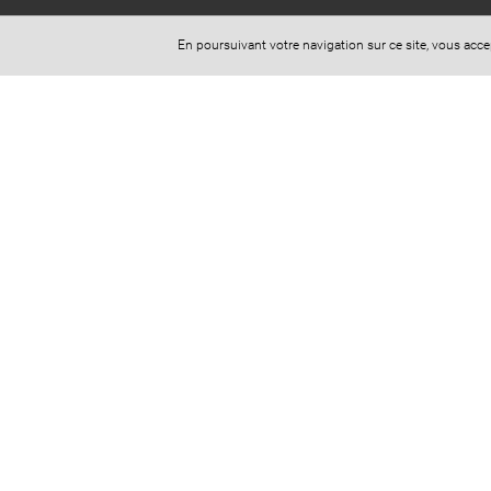
16 Rue Barbezière
En poursuivant votre navigation sur ce site, vous acc
79000 Niort
Téléphone : 06 17 29 21 11
Horaires d'ouverture (sur rdv uniquement) :
Lundi au Vendredi : 9h-12h 14h-18h
CONTACTEZ-NOUS
Site réalisé avec
Digital Avocat