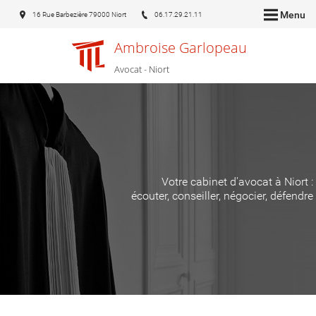
Menu
16 Rue Barbezière 79000 Niort
06.17.29.21.11
Ambroise Garlopeau
Avocat - Niort
Votre cabinet d'avocat à Niort :
écouter, conseiller, négocier, défendre