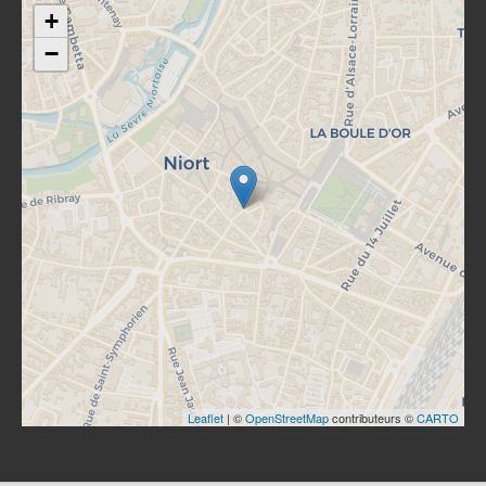
+
−
Leaflet
| ©
OpenStreetMap
contributeurs ©
CARTO