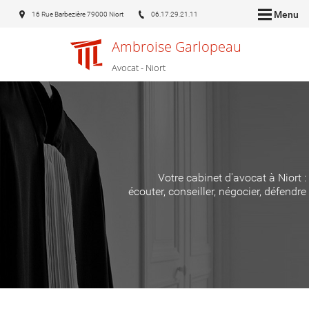
Menu
16 Rue Barbezière 79000 Niort
06.17.29.21.11
Ambroise Garlopeau
Avocat - Niort
Votre cabinet d'avocat à Niort :
écouter, conseiller, négocier, défendre