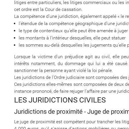
litiges entre particuliers, les litiges commerciaux ou les 
cet ordre est la Cour de cassation.
La compétence d'une juridiction, également appelé « le res
l'étendue de la compétence géographique d'une juridict
le type de contentieux qu'elle peut être amenée à juger
les montants à l'intérieur desquelles, elle peut statuer
les sommes au-delà desquelles les jugements qu'elle p
Lorsque la victime d'un préjudice agit au civil, elle 
intérêts notamment, du dommage qui lui a été causé. 
sanctionner la personne ayant violé la loi pénale.
Les juridictions de l'Ordre judiciaire sont composées des j
Ces juridictions elles-mêmes sont composées de deux de
instance prononcé, de faire rejuger l'affaire par une juridi
LES JURIDICTIONS CIVILES
Juridictions de proximité - Juge de proxim
Le juge de proximité est compétent pour trancher les liti
4 000 euros, qu'il s'agisse d'actions mobilières ou perso