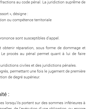
infractions au code pénal. La juridiction suprême de
sort », désigne :
ion ou compétence territoriale
rononce sont susceptibles d'appel.
peut obtenir réparation, sous forme de dommage et
Le procès au pénal permet quant à lui de faire
uridictions civiles et des juridictions pénales.
grés, permettant une fois le jugement de première
ction de degré supérieur.
ité :
ges lorsqu'ils portent sur des sommes inférieures à
nnelles, de l'exécution d'une obligation, ou encore