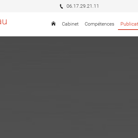
06.17.29.21.11
au
Cabinet
Compétences
Publica