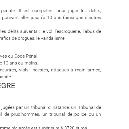
n pénale. Il est compétent pour juger les délits,
 pouvant aller jusqu'à 10 ans (ainsi que d'autres
s délits suivants : le vol, l'escroquerie, l'abus de
trafics de drogues, le vandalisme.
raves du Code Pénal.
de 10 ans au moins.
eurtres, viols, incestes, attaques à main armée,
manité…
EGRE
 jugées par un tribunal d'instance, un Tribunal de
l de prud'hommes, un tribunal de police ou un
 somme réclamée est supérieure à 3720 euros.