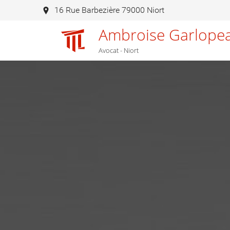
16 Rue Barbezière 79000 Niort
Ambroise Garlope
Avocat - Niort